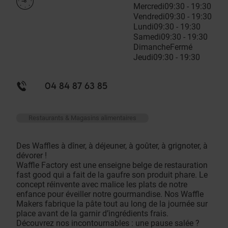
Mercredi
09:30 - 19:30
Vendredi
09:30 - 19:30
Lundi
09:30 - 19:30
Samedi
09:30 - 19:30
Dimanche
Fermé
Jeudi
09:30 - 19:30
04 84 87 63 85
Restaurants & Magasins alimentaires
Des Waffles à dîner, à déjeuner, à goûter, à grignoter, à
dévorer !
Waffle Factory est une enseigne belge de restauration
fast good qui a fait de la gaufre son produit phare. Le
concept réinvente avec malice les plats de notre
enfance pour éveiller notre gourmandise. Nos Waffle
Makers fabrique la pâte tout au long de la journée sur
place avant de la garnir d’ingrédients frais.
Découvrez nos incontournables : une pause salée ?