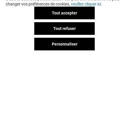
changer vos préférences de cookies,
veuillez cliquer ici.
Tout accepter
LUNICCO
QUICK
Tout refuser
Ouvert
Ouvert
Personnaliser
Vous avez quitté Mayol ?
L'aventure continue sur les
réseaux sociaux !