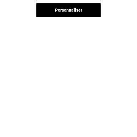
Fermé
Fermé
Personnaliser
Vous avez quitté Mayol ?
L'aventure continue sur les
réseaux sociaux !
MAYOL & VOUS