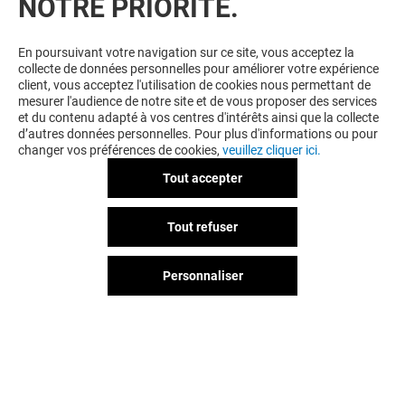
NOTRE PRIORITÉ.
caisse. Les offres sont non cumulables avec toutes
autres remises ou opérations en cours, et
n’incrémentent pas la carte de fidélité.
En poursuivant votre navigation sur ce site, vous acceptez la
collecte de données personnelles pour améliorer votre expérience
client, vous acceptez l'utilisation de cookies nous permettant de
mesurer l'audience de notre site et de vous proposer des services
et du contenu adapté à vos centres d'intérêts ainsi que la collecte
d’autres données personnelles. Pour plus d'informations ou pour
changer vos préférences de cookies,
veuillez cliquer ici.
Tout accepter
Tout refuser
Personnaliser