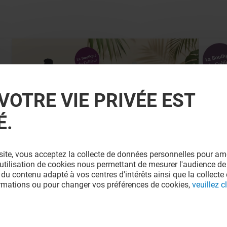
VOTRE VIE PRIVÉE EST
É.
LA BOUTIQUE DU COIFFEUR
site, vous acceptez la collecte de données personnelles pour amé
SCHWARZKOPF PROFESSIONAL
A
l'utilisation de cookies nous permettant de mesurer l'audience de
 du contenu adapté à vos centres d'intérêts ainsi que la collecte 
ormations ou pour changer vos préférences de cookies,
veuillez cl
Valable du 01/08/26 au 31/08/26