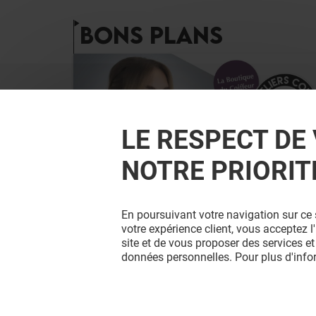
BONS PLANS
LE RESPECT DE 
NOTRE PRIORIT
LA BOUTIQUE DU COIFFEUR
En poursuivant votre navigation sur ce 
ATELIERS COIFFURE EUGÈNE
votre expérience client, vous acceptez 
PERMA
site et de vous proposer des services et
données personnelles. Pour plus d'inf
Valable du 15/08/26 au 22/08/26