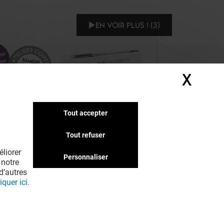
EN VOIR PLUS ! (3)
X
Masq
Tout accepter
Tout refuser
LA BOUTIQUE DU COIFFEUR
liorer
TELIERS COIFFURE STEAMPOD
Personnaliser
 notre
d’autres
iquer ici.
Offre permanente